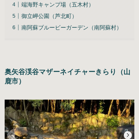
端海野キャンプ場（五木村）
御立岬公園（芦北町）
南阿蘇ブルービーガーデン（南阿蘇村）
奥矢谷渓谷マザーネイチャーきらり（山
鹿市）