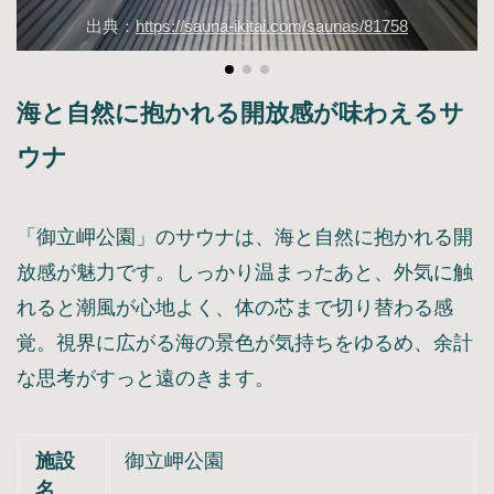
出典：
https://sauna-ikitai.com/saunas/81758
海と自然に抱かれる開放感が味わえるサ
ウナ
「御立岬公園」のサウナは、海と自然に抱かれる開
放感が魅力です。しっかり温まったあと、外気に触
れると潮風が心地よく、体の芯まで切り替わる感
覚。視界に広がる海の景色が気持ちをゆるめ、余計
な思考がすっと遠のきます。
施設
御立岬公園
名