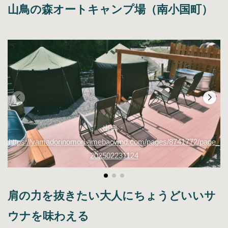
山鳥の森オートキャンプ場（南小国町）
出典：
https://yamadorinomori.amebaownd.com/pages/8741772/page_
202502231124
肩の力を抜きたい大人にちょうどいいサ
ウナを味わえる